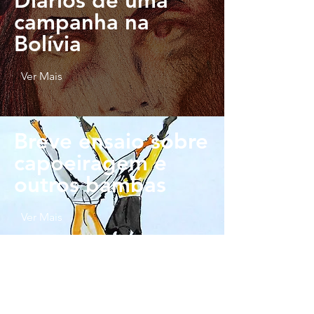
Diários de uma
campanha na
Bolívia
Ver Mais
Breve ensaio sobre
capoeiragem e
outros bambas
Ver Mais
Carne e osso, fé e
festa